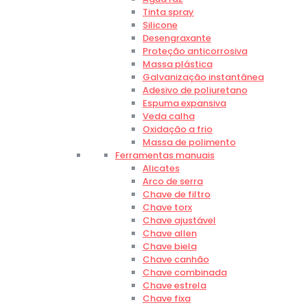
Tinta spray
Silicone
Desengraxante
Proteção anticorrosiva
Massa plástica
Galvanização instantânea
Adesivo de poliuretano
Espuma expansiva
Veda calha
Oxidação a frio
Massa de polimento
Ferramentas manuais
Alicates
Arco de serra
Chave de filtro
Chave torx
Chave ajustável
Chave allen
Chave biela
Chave canhão
Chave combinada
Chave estrela
Chave fixa