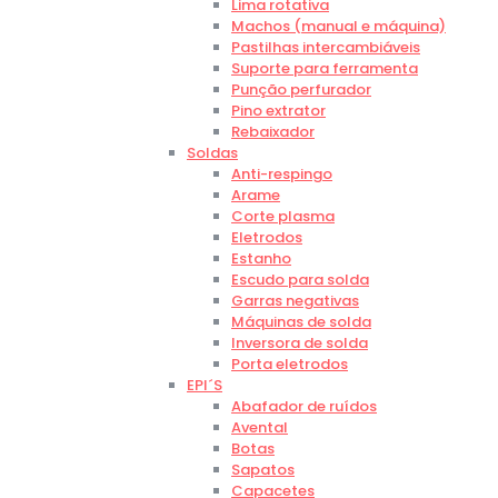
Lima rotativa
Machos (manual e máquina)
Pastilhas intercambiáveis
Suporte para ferramenta
Punção perfurador
Pino extrator
Rebaixador
Soldas
Anti-respingo
Arame
Corte plasma
Eletrodos
Estanho
Escudo para solda
Garras negativas
Máquinas de solda
Inversora de solda
Porta eletrodos
EPI´S
Abafador de ruídos
Avental
Botas
Sapatos
Capacetes