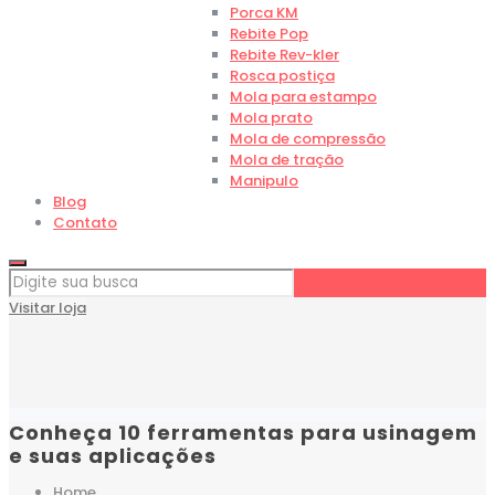
Porca KM
Rebite Pop
Rebite Rev-kler
Rosca postiça
Mola para estampo
Mola prato
Mola de compressão
Mola de tração
Manipulo
Blog
Contato
Visitar loja
Conheça 10 ferramentas para usinagem
e suas aplicações
Home