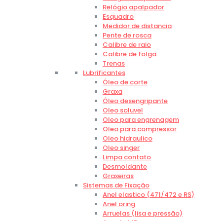
Relógio apalpador
Esquadro
Medidor de distancia
Pente de rosca
Calibre de raio
Calibre de folga
Trenas
Lubrificantes
Óleo de corte
Graxa
Óleo desengripante
Oleo soluvel
Oleo para engrenagem
Oleo para compressor
Oleo hidraulico
Oleo singer
Limpa contato
Desmoldante
Graxeiras
Sistemas de Fixação
Anel elastico (471/472 e RS)
Anel oring
Arruelas (lisa e pressão)