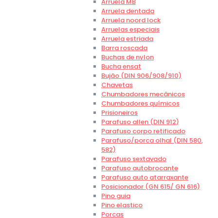
Arruela MB
Arruela dentada
Arruela noord lock
Arruelas especiais
Arruela estriada
Barra roscada
Buchas de nylon
Bucha ensat
Bujão (DIN 906/908/910)
Chavetas
Chumbadores mecânicos
Chumbadores químicos
Prisioneiros
Parafuso allen (DIN 912)
Parafuso corpo retificado
Parafuso/porca olhal (DIN 580,
582)
Parafuso sextavado
Parafuso autobrocante
Parafuso auto atarraxante
Posicionador (GN 615/ GN 616)
Pino guia
Pino elastico
Porcas