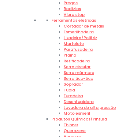
Pregos
Rodízios
Vibra stop
Ferramentas elétricas
Cortador de metais
Esmerilhadeira
Lixadeira/Politriz
Martelete
Parafusadeira
Plaina
Retificadeira
Serra circular
Serra mármore
Serra tico-tico
Soprador
Tupia
Furadeira
Desentupidora
Lavadora de alta pressão
Moto esmeril
Produtos Químicos/Pintura
Thinner
Querozene
Agua raz