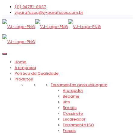
(11) 94751-0087
vjparafusos@vj-parafusos.com.br
Home
A empresa
Política da Qualidade
Produtos
Ferramentas para usinagem
Alargador
Bedame
Bits
Brocas
Cossinete
Escareador
Ferramenta ISO
Fresas