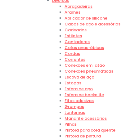
Diversos
Abraçadeiras
Arames
Aplicador de silicone
Cabos de aço e acessórios
Cadeados
Estiletes
Contadores
Colas anaeróbicas
Cordas
Correntes
Conexões em latão
Conexões pneumáticas
Escova de aço
Estopas
Esfera de aço
Esfera de backelite
Fitas adesivas
Grampos
Lanternas
Mandril e acessórios
Pilhas
Pistola para cola quente
Pistola de pintura