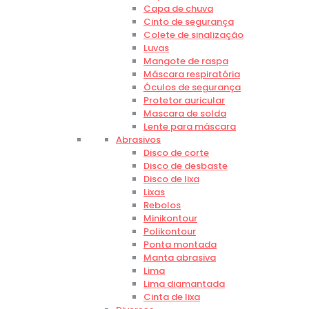
Capa de chuva
Cinto de segurança
Colete de sinalização
Luvas
Mangote de raspa
Máscara respiratória
Óculos de segurança
Protetor auricular
Mascara de solda
Lente para máscara
Abrasivos
Disco de corte
Disco de desbaste
Disco de lixa
Lixas
Rebolos
Minikontour
Polikontour
Ponta montada
Manta abrasiva
Lima
Lima diamantada
Cinta de lixa