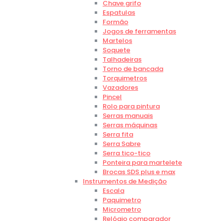
Chave grifo
Espatulas
Formão
Jogos de ferramentas
Martelos
Soquete
Talhadeiras
Torno de bancada
Torquimetros
Vazadores
Pincel
Rolo para pintura
Serras manuais
Serras máquinas
Serra fita
Serra Sabre
Serra tico-tico
Ponteira para martelete
Brocas SDS plus e max
Instrumentos de Medição
Escala
Paquimetro
Micrometro
Relógio comparador