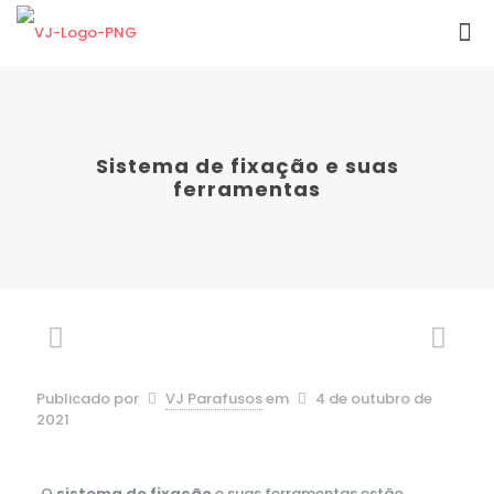
Sistema de fixação e suas
ferramentas
Publicado por
VJ Parafusos
em
4 de outubro de
2021
O
sistema de fixação
e suas ferramentas estão