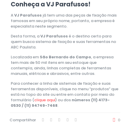
Conheça a VJ Parafusos!
A
VJ Parafusos
já tem uma das peças de fixação mais
famosas em seu próprio nome, portanto, a empresa é
especialista neste segmento.
Desta forma, a
VJ Parafusos
é o destino certo para
quem busca sistema de fixação e suas ferramentas no
ABC Paulista.
Localizada em
São Bernardo do Campo
, a empresa
tem mais de 50 mil itens em seu estoque que
contempla, ainda, linhas completas de ferramentas
manuais, elétricas e abrasivos, entre outras.
Para conhecer a linha de sistemas de fixação e suas
ferramentas disponíveis, clique no menu “produtos” que
está no topo do site ou entre em contato por meio do
formulário (
clique aqui
) ou dos
números (11) 4173-
0530 / (11) 94749-7468
.
Compartilhar
0