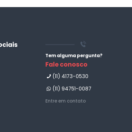
ociais
Tem alguma pergunta?
Fale conosco
(11) 4173-0530
(11) 94751-0087
Entre em contato