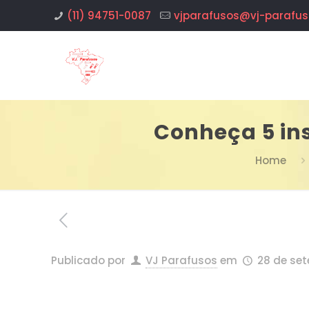
(11) 94751-0087
vjparafusos@vj-parafus
Conheça 5 in
Home
Publicado por
VJ Parafusos
em
28 de se