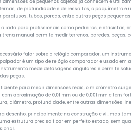
ir dimensões de pequenos objetos já conhecem e utiliza
internas, de profundidade e de ressaltos, o paquímetro 
ir parafusos, tubos, porcas, entre outras peças pequenas
aliada para profissionais como pedreiros, eletricistas, e
trena manual permite medir terrenos, paredes, peças, c
necessário falar sobre o relógio comparador, um instru
 apalpador é um tipo de relógio comparador e usado em 
instrumento mede defasagens angulares e permite soluçõ
 das peças.
iciente para medir dimensões reais, o micrômetro surg
s com aproximação de 0,01 mm ou de 0,001 mm e tem fort
ra, diâmetro, profundidade, entre outras dimensões line
ara desenho, principalmente na construção civil, mas ta
 uma estrutura precisa ficar em perfeito estado, sem qu
sional.