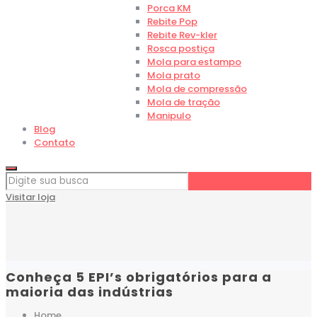
Porca KM
Rebite Pop
Rebite Rev-kler
Rosca postiça
Mola para estampo
Mola prato
Mola de compressão
Mola de tração
Manipulo
Blog
Contato
Visitar loja
Conheça 5 EPI’s obrigatórios para a
maioria das indústrias
Home