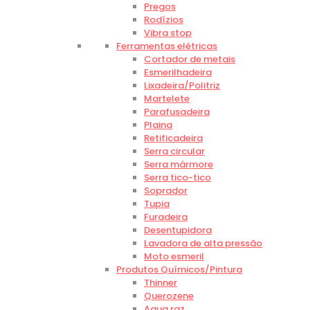
Pregos
Rodízios
Vibra stop
Ferramentas elétricas
Cortador de metais
Esmerilhadeira
Lixadeira/Politriz
Martelete
Parafusadeira
Plaina
Retificadeira
Serra circular
Serra mármore
Serra tico-tico
Soprador
Tupia
Furadeira
Desentupidora
Lavadora de alta pressão
Moto esmeril
Produtos Químicos/Pintura
Thinner
Querozene
Agua raz