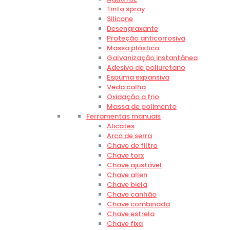
Tinta spray
Silicone
Desengraxante
Proteção anticorrosiva
Massa plástica
Galvanização instantânea
Adesivo de poliuretano
Espuma expansiva
Veda calha
Oxidação a frio
Massa de polimento
Ferramentas manuais
Alicates
Arco de serra
Chave de filtro
Chave torx
Chave ajustável
Chave allen
Chave biela
Chave canhão
Chave combinada
Chave estrela
Chave fixa