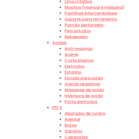
Lima rotativa
Machos (manual e máquina)
Pastilhas intercambiáveis
Suporte para ferramenta
Punção perfurador
Pino extrator
Rebaixador
Soldas
Anti-respingo
Arame
Corte plasma
Eletrodos
Estanho
Escudo para solda
Garras negativas
Máquinas de solda
Inversora de solda
Porta eletrodos
EPI´S
Abafador de ruídos
Avental
Botas
Sapatos
Capacetes