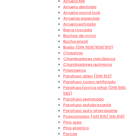
Arruela MB
Arruela dentada
Arruela noord lock
Arruelas especiais
Arruela estriada
Barra roscada
Buchas de nylon
Bucha ensat
Bujão (DIN 906/908/910)
Chavetas
Chumbadores mecânicos
Chumbadores químicos
Prisioneiros
Parafuso allen (DIN 912)
Parafuso corpo retificado
Parafuso/porca olhal (DIN 580,
582)
Parafuso sextavado
Parafuso autobrocante
Parafuso auto atarraxante
Posicionador (GN 615/ GN 616)
Pino guia
Pino elastico
Porcas