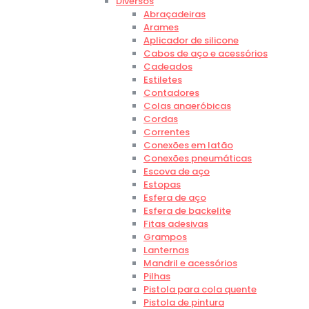
Diversos
Abraçadeiras
Arames
Aplicador de silicone
Cabos de aço e acessórios
Cadeados
Estiletes
Contadores
Colas anaeróbicas
Cordas
Correntes
Conexões em latão
Conexões pneumáticas
Escova de aço
Estopas
Esfera de aço
Esfera de backelite
Fitas adesivas
Grampos
Lanternas
Mandril e acessórios
Pilhas
Pistola para cola quente
Pistola de pintura