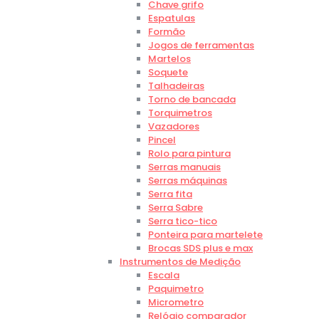
Chave grifo
Espatulas
Formão
Jogos de ferramentas
Martelos
Soquete
Talhadeiras
Torno de bancada
Torquimetros
Vazadores
Pincel
Rolo para pintura
Serras manuais
Serras máquinas
Serra fita
Serra Sabre
Serra tico-tico
Ponteira para martelete
Brocas SDS plus e max
Instrumentos de Medição
Escala
Paquimetro
Micrometro
Relógio comparador