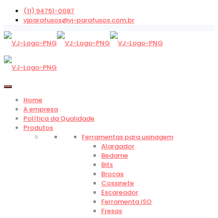
(11) 94751-0087
vjparafusos@vj-parafusos.com.br
Home
A empresa
Política da Qualidade
Produtos
Ferramentas para usinagem
Alargador
Bedame
Bits
Brocas
Cossinete
Escareador
Ferramenta ISO
Fresas