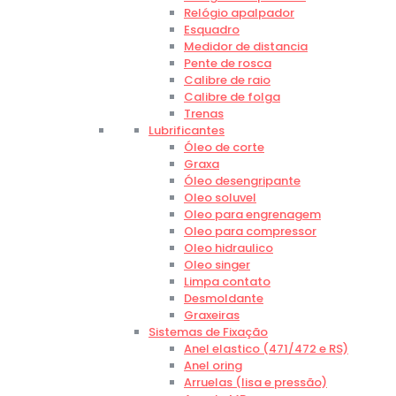
Relógio apalpador
Esquadro
Medidor de distancia
Pente de rosca
Calibre de raio
Calibre de folga
Trenas
Lubrificantes
Óleo de corte
Graxa
Óleo desengripante
Oleo soluvel
Oleo para engrenagem
Oleo para compressor
Oleo hidraulico
Oleo singer
Limpa contato
Desmoldante
Graxeiras
Sistemas de Fixação
Anel elastico (471/472 e RS)
Anel oring
Arruelas (lisa e pressão)