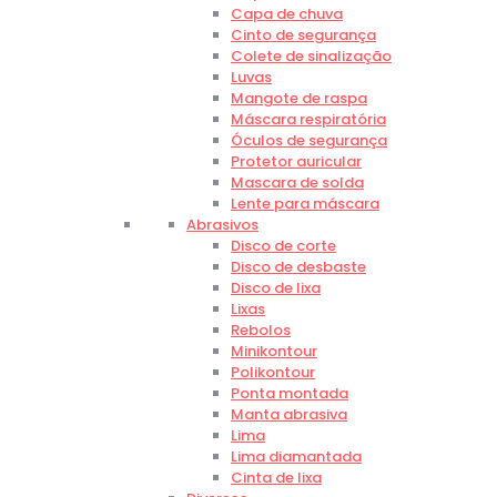
Capa de chuva
Cinto de segurança
Colete de sinalização
Luvas
Mangote de raspa
Máscara respiratória
Óculos de segurança
Protetor auricular
Mascara de solda
Lente para máscara
Abrasivos
Disco de corte
Disco de desbaste
Disco de lixa
Lixas
Rebolos
Minikontour
Polikontour
Ponta montada
Manta abrasiva
Lima
Lima diamantada
Cinta de lixa