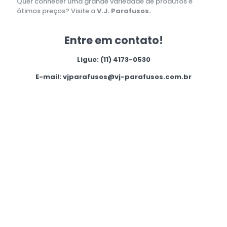
Quer conhecer uma grande variedade de produtos e
ótimos preços? Visite a
V.J. Parafusos.
Entre em contato!
Ligue:
(11) 4173-0530
E-mail:
vjparafusos@vj-parafusos.com.br
Ficou interessado?
Quer saber mais?
Entre em contato, faça sua pergunta ou
agende uma reunião.