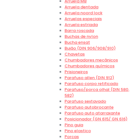
Arruela MB
Arruela dentada
Arruela noord lock
Arruelas especiais
Arruela estriada
Barra roscada
Buchas de nylon
Bucha ensat
Bujão (DIN 906/908/910)
Chavetas
Chumbadores mecânicos
Chumbadores químicos
Prisioneiros
Parafuso allen (DIN 912)
Parafuso corpo retificado
Parafuso/porca olhal (DIN 580,
582)
Parafuso sextavado
Parafuso autobrocante
Parafuso auto atarraxante
Posicionador (GN 615/ GN 616)
Pino guia
Pino elastico
Porcas