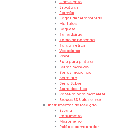
Chave grifo
Espatulas
Formão
Jogos de ferramentas
Martelos
Soquete
Talhadeiras
Torno de bancada
Torquimetros
Vazadores
Pincel
Rolo para pintura
Serras manuais
Serras máquinas
Serra fita
Serra Sabre
Serra tico-tico
Ponteira para martelete
Brocas SDS plus e max
Instrumentos de Medição
Escala
Paquimetro
Micrometro
Relógio comparador