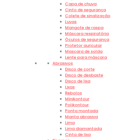
Capa de chuva
Cinto de segurança
Colete de sinalização
Luvas
Mangote de raspa
Máscara respiratória
Óculos de segurança
Protetor auricular
Mascara de solda
Lente para máscara
Abrasivos
Disco de corte
Disco de desbaste
Disco de lixa
Lixas
Rebolos
Minikontour
Polikontour
Ponta montada
Manta abrasiva
Lima
Lima diamantada
Cinta de lixa