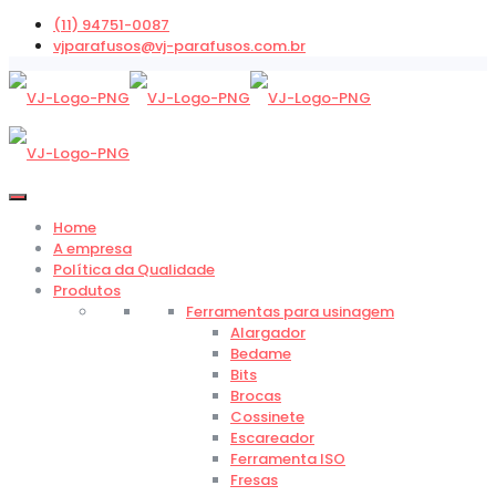
(11) 94751-0087
vjparafusos@vj-parafusos.com.br
Home
A empresa
Política da Qualidade
Produtos
Ferramentas para usinagem
Alargador
Bedame
Bits
Brocas
Cossinete
Escareador
Ferramenta ISO
Fresas