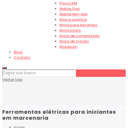
Porca KM
Rebite Pop
Rebite Rev-kler
Rosca postiça
Mola para estampo
Mola prato
Mola de compressão
Mola de tração
Manipulo
Blog
Contato
Visitar loja
Ferramentas elétricas para iniciantes
em marcenaria
Home