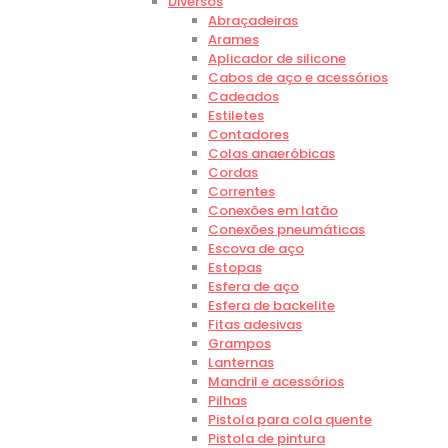
Diversos
Abraçadeiras
Arames
Aplicador de silicone
Cabos de aço e acessórios
Cadeados
Estiletes
Contadores
Colas anaeróbicas
Cordas
Correntes
Conexões em latão
Conexões pneumáticas
Escova de aço
Estopas
Esfera de aço
Esfera de backelite
Fitas adesivas
Grampos
Lanternas
Mandril e acessórios
Pilhas
Pistola para cola quente
Pistola de pintura