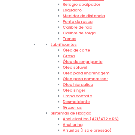
Relógio apalpador
Esquadro
Medidor de distancia
Pente de rosca
Calibre de raio
Calibre de folga
Trenas
Lubrificantes
Óleo de corte
Graxa
Óleo desengripante
Oleo soluvel
Oleo para engrenagem
Oleo para compressor
Oleo hidraulico
Oleo singer
Limpa contato
Desmoldante
Graxeiras
Sistemas de Fixação
Anel elastico (471/472 e RS)
Anel oring
Arruelas (lisa e pressão)