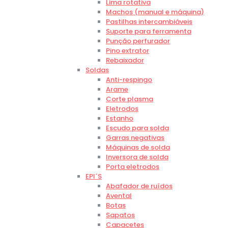
Lima rotativa
Machos (manual e máquina)
Pastilhas intercambiáveis
Suporte para ferramenta
Punção perfurador
Pino extrator
Rebaixador
Soldas
Anti-respingo
Arame
Corte plasma
Eletrodos
Estanho
Escudo para solda
Garras negativas
Máquinas de solda
Inversora de solda
Porta eletrodos
EPI´S
Abafador de ruídos
Avental
Botas
Sapatos
Capacetes