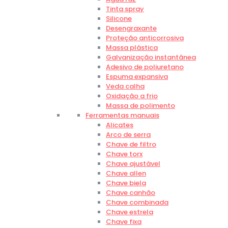
Tinta spray
Silicone
Desengraxante
Proteção anticorrosiva
Massa plástica
Galvanização instantânea
Adesivo de poliuretano
Espuma expansiva
Veda calha
Oxidação a frio
Massa de polimento
Ferramentas manuais
Alicates
Arco de serra
Chave de filtro
Chave torx
Chave ajustável
Chave allen
Chave biela
Chave canhão
Chave combinada
Chave estrela
Chave fixa