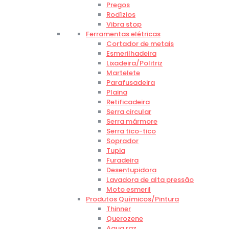
Pregos
Rodízios
Vibra stop
Ferramentas elétricas
Cortador de metais
Esmerilhadeira
Lixadeira/Politriz
Martelete
Parafusadeira
Plaina
Retificadeira
Serra circular
Serra mármore
Serra tico-tico
Soprador
Tupia
Furadeira
Desentupidora
Lavadora de alta pressão
Moto esmeril
Produtos Químicos/Pintura
Thinner
Querozene
Agua raz